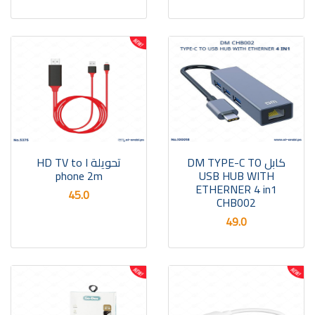
كابل DM TYPE-C TO
تحويلة HD TV to I
phone 2m
USB HUB WITH
ETHERNER 4 in1
45.0
CHB002
49.0