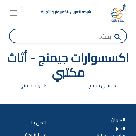
شركة العربي للكمبيوتر والتجارة
اكسسوارات جيمنج - أثاث
مكتبي
كرســي جيمنج
طــاولة جيمنج
العنوان
اتصل بنا
الخليل
عن الشركة
شارع عين سارة