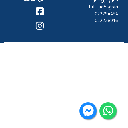
فندق كوين بلازا
022254454 -
022228916