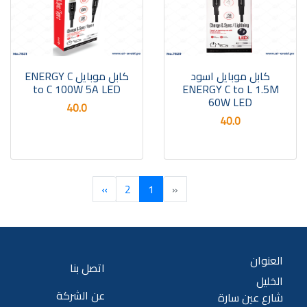
كابل موبايل اسود
كابل موبايل ENERGY C
to C 100W 5A LED
ENERGY C to L 1.5M
60W LED
40.0
40.0
»
2
1
«
العنوان
اتصل بنا
الخليل
عن الشركة
شارع عين سارة