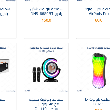
عة اذن بلوتوث
سماعة بلوتوث شكل
سماعة
AirPods Pro
راديو NNS-6680BT
150.0
80.0
سماعة بلوتوث L-
سماعة بلوتوث مضيئة
سما
3202 "3
مع ميكرفونين لا
M3
سلكي CL-110