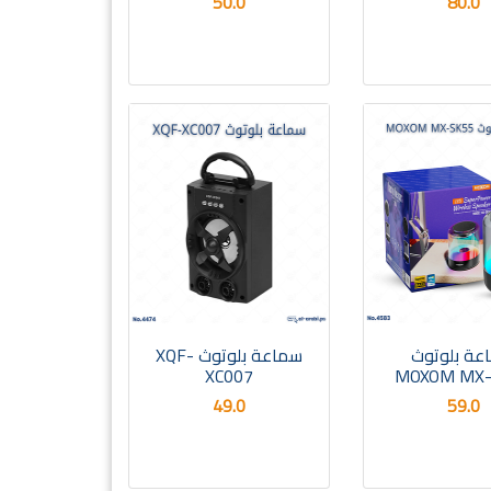
50.0
80.0
عة بلوتوث
سماعة بلوتوث XQF-
XC007
MOXOM MX-
49.0
59.0