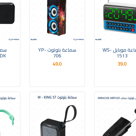
سماعة موبايل WS-
سماعة بلوتوث YP-
سما
TDK
706
1513
49.0
39.0