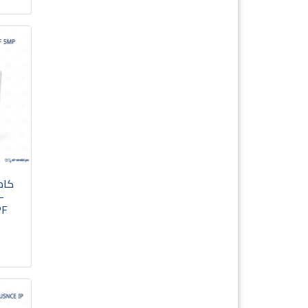
كام
-
PF