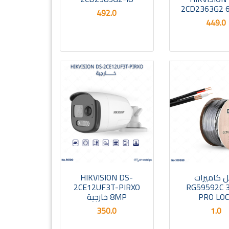
2CD2363G2 
492.0
449.0
ل كاميرات
HIKVISION DS-
2CE12UF3T-PIRXO
RG59592C 
PRO LO
8MP خارجية
350.0
1.0