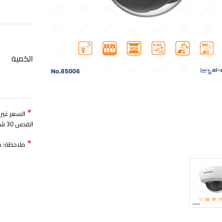
الكمية
*
القدس 30 شيكل)
*
ملاحظة: مدة 