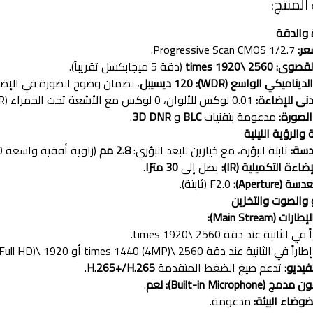
لمنتج:
والدقة
ر:
1/2.7 Progressive Scan CMOS.
لقصوى:
2560 \times 1920
(دقة 5 ميجابكسل تقريباً).
يناميكي الواسع (WDR):
120 ديسيبل
، لضمان وضوح الصورة في الإضاء
دنى للإضاءة:
0.01 لوكس للألوان، 0 لوكس مع الأشعة تحت الحمراء (IR).
لصورة:
مدعومة بتقنيات
BLC
و
3D DNR
.
والرؤية الليلية
دسة:
ثابتة البؤرة، مع خيارين للبعد البؤري:
2.8 مم
(زاوية أفقية واسعة 98.0 أو
اءة التكميلية (IR):
يصل إلى
30 مترًا
.
(Aperture):
F2.0 (ثابتة).
 والصوت والتخزين
 (Main Stream):
يديو:
تدعم صيغ الضغط المتقدمة
H.265+/H.265
.
Built-in Microphone):
نعم
.
وضاء البيئة:
مدعومة.