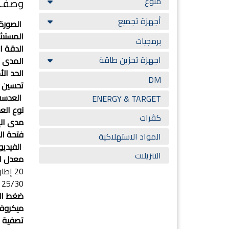
منوع
وصف ا
أجهزة تجميع
الصورة 
المستشع
برمجيات
الدقة ا
اجهزة تخزين طاقة
المدى الد
الحد الأ
DM
تحسين ا
العدسة 
ENERGY & TARGET
نوع الع
كڤرات
مدى الإض
فتحة العدسة 
المواد الاستهلاكية
الفيديو
التنزيلات
معدل الإطارات
20 إطاراً في الثانية عند دقة 2560 \times 1920.
25/30 إطاراً في الثانية عند دقة 2560 \times 1440 (4MP) أو 1920 \times 1080 (Full HD).
ضغط الف
ميكروفون مدمج (
تصفية ض