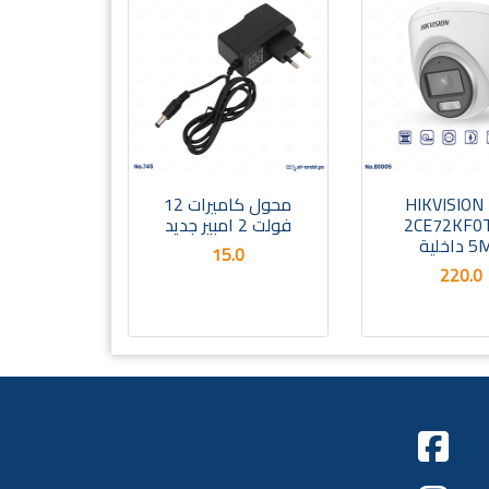
HIKVISION
محول كاميرات 12
2CE72KF0
فولت 2 امبير جديد
اخلية
15.0
220.0