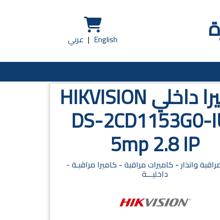
ة
English
|
عربي
كاميرا داخلي HIKVISION
DS-2CD1153G0-I
5mp 2.8 IP
راقبة وانذار
-
كاميرات مراقبة
-
كاميرا مراقبـة -
داخليـــة