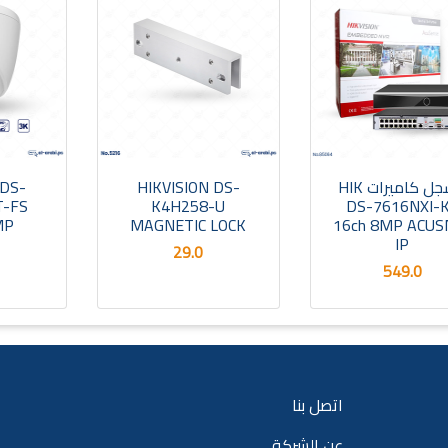
مسجل كاميرات HIK
HIKVISION DS-
 DS-
T-FS
K4H258-U
DS-7616NXI-
16ch 8MP ACUS
MAGNETIC LOCK
5MP د
IP
29.0
549.0
اتصل بنا
عن الشركة