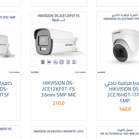
يرا مراقبة داخلي
HIKVISION DS-
كاميرا
 DS-
2CE12KF0T-FS
HIKVISION DS
IT5F
3.6mm 5MP MIC
2CE76H0T-IT
5MP
210.0
140.0