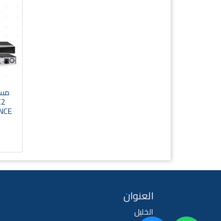
K2
NCE
العنوان
الخليل