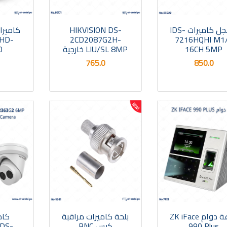
مسجل كاميرات IDS-
HIKVISION DS-
كاميرا
AHD-
2CD2087G2H-
7216HQHI M1
16CH 5MP
LIU/SL 8MP خارجية
0
765.0
850.0
ساعة دوام ZK iFace
بلحة كاميرات مراقبة
كام
990 Plus
كبس BNC
 DS-