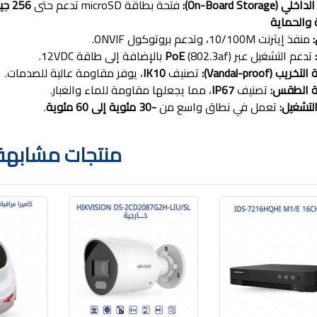
(On-Board Storage):
فتحة بطاقة microSD تدعم حتى
256 جيجابايت
والحماية
منفذ إيثرنت 10/100M، وتدعم بروتوكول ONVIF.
تدعم التشغيل عبر
(802.3af) بالإضافة إلى طاقة 12VDC.
PoE
ب (Vandal-proof):
تصنيف
IK10
، يوفر مقاومة عالية للصدمات.
 الطقس:
تصنيف
IP67
، مما يجعلها مقاومة للماء والغبار.
تشغيل:
تعمل في نطاق واسع من
-30 مئوية إلى 60 مئوية
.
منتجات مشابهة