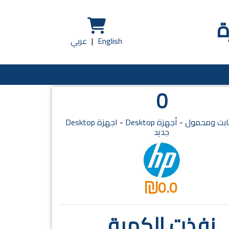
ة
English
|
عربي
0
ثابت ومحمول
-
أجهزة Desktop
-
اجهزة Desktop
جديد
0.0
نفذت الكمية