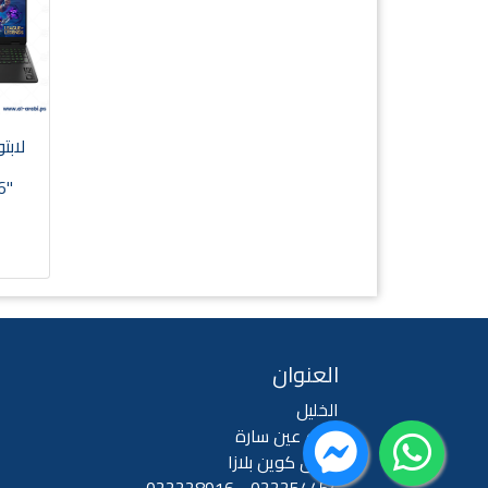
T
6"
العنوان
الخليل
شارع عين سارة
فندق كوين بلازا