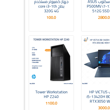
جهاز دسكتوب ASUS
جهاز كمبيوتر مستخدم
P500MV i7-
بطح core i3-1th
320G 4G
512G SSD
100.0
2800.0
لابتوب HP VICTUS
Tower Workstation
HP Z240
i5-13420H 8
RTX3050 W
1100.0
3000.0