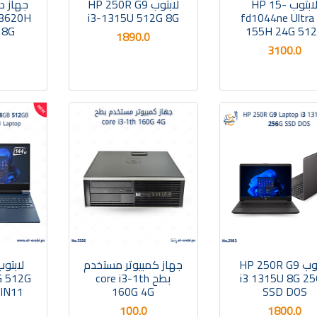
لابتوب HP 15-
لابتوب HP 250R G9
13620H
i3-1315U 512G 8G
fd1044ne Ultra
 8G
155H 24G 51
1890.0
3100.0
لابتوب HP 250R G9
جهاز كمبيوتر مستخدم
i3 1315U 8G 2
بطح core i3-1th
G 512G
IN11
160G 4G
SSD DOS
100.0
1800.0