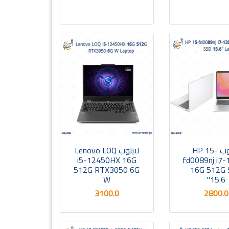
لابتوب HP 15-
لابتوب Lenovo LOQ
i5-12450HX 16G
fd0089nj i7
512G RTX3050 6G
16G 512G
W
15.6"
3100.0
2800.0