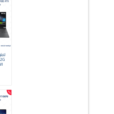
12G
WI