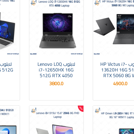
لابتوب HP Victus i7-
لابتوب Lenovo LOQ
G 512G
i7-12650HX 16G
13620H 16G 5
512G RTX 4050
RTX 5060 8G 
3800.0
4900.0