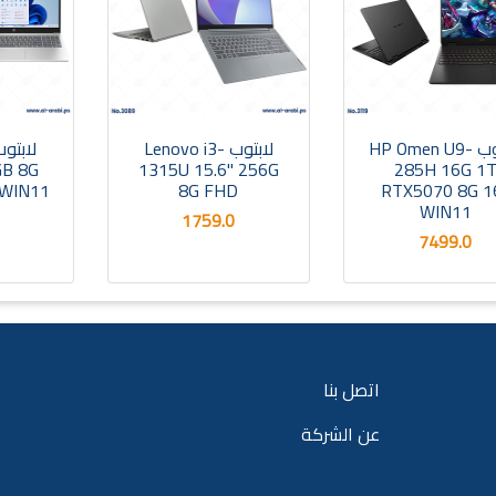
لابتوب HP Omen U9-
لابتوب Lenovo i3-
GB 8G
1315U 15.6" 256G
285H 16G 1
 WIN11
8G FHD
RTX5070 8G 1
WIN11
1759.0
7499.0
اتصل بنا
عن الشركة