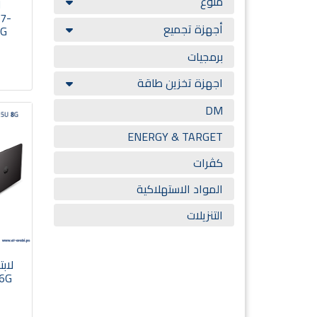
منوع
 7-
أجهزة تجميع
2G
برمجيات
اجهزة تخزين طاقة
DM
ENERGY & TARGET
كڤرات
المواد الاستهلاكية
التنزيلات
56G