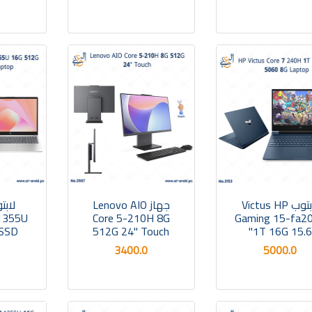
لابتوب Victus HP
جهاز Lenovo AIO
-1355U
Core 5-210H 8G
Gaming 15-fa2
 SSD
512G 24" Touch
1T 16G 15.6"
3400.0
5000.0