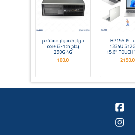
لابتوب HP15S I5-
جهاز كمبيوتر مستخدم
1334U 512
بطح core i3-1th
250G 4G
15.6" TOUCH
100.0
2150.0