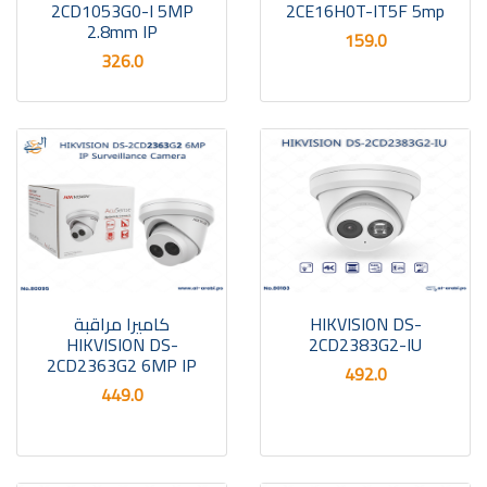
2CD1053G0-I 5MP
2CE16H0T-IT5F 5mp
2.8mm IP
159.0
326.0
HIKVISION DS-
كاميرا مراقبة
HIKVISION DS-
2CD2383G2-IU
2CD2363G2 6MP IP
492.0
449.0