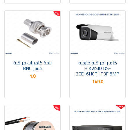
كاميرا مراقبه خارجيه
بلحة كاميرات مراقبة
HIKVISIO DS-
كبس BNC
2CE16H0T-IT3F 5MP
1.0
149.0