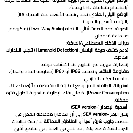
الوضع الليلي الذكي:
تدعم
الرؤية الملونة
الليلية عند اكتشاف حركة
(باستخدام كشافات LED بيضاء).
الوضع الليلي العادي:
تعمل بتقنية الأشعة تحت الحمراء (IR)
(الرؤية بالأبيض والأسود).
الصوت:
تدعم
الصوت ثنائي الاتجاه (Two-Way Audio)
(ميكروفون
وسماعة مُدمجان).
ميزات الذكاء الاصطناعي/الحركة:
تدعم
كشف حركة الإنسان (Humanoid Detection)
لتجنب الإنذارات
الكاذبة.
إشعارات فورية عبر التطبيق عند اكتشاف حركة.
مقاومة الطقس:
تصنيف
IP66
أو
IP67
(مقاومة للماء والغبار)،
مناسبة للتركيب الخارجي.
استهلاك الطاقة:
تتميز بوضع
الطاقة المنخفضة جداً (Ultra-Low
Power Consumption)
لضمان بقاء البطارية مشحونة لأطول فترة
ممكنة.
أهمية الإصدار (-SEA version)
يشير الرمز
-SEA version
إلى أن الكاميرا مخصصة للعمل في
منطقة
جنوب شرق آسيا
أو
المناطق المماثلة
من حيث نطاقات
التردد لشبكات 4G، ولكن قد تنجح في العمل في مناطق أخرى