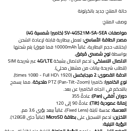
حالة المنتج: جديد بالكرتونة
وصف المنتج:
مواصفات SV-4GS21M-SA-SEA (كاميرا شمسية 4G)
مصدر الطاقة الأساسي:
تعمل ببطارية قابلة لإعادة الشحن
(يختلف حجم البطارية، غالباً 10000mAh فما فوق) يتم شحنها
بواسطة
لوح شمسي مُرفق
.
الاتصال اللاسلكي:
تدعم الاتصال بشبكة
4G/LTE
عبر شريحة SIM
(تتطلب شريحة بيانات من مشغل محلي).
الدقة القصوى:
2 ميجابكسل
(1920 \times 1080 - Full HD).
نوع الكاميرا:
كاميرا PTZ (Pan-Tilt-Zoom)
متحركة
، مما يسمح
بالتحكم في اتجاه الكاميرا عن بعد.
دوران أفقي (Pan):
عادةً 355
إمالة عمودية (Tilt):
عادةً 90 إلى 120
العدسة:
عدسة ثابتة (Fixed Lens)، غالباً ببعد بؤري 3.6 مم.
التخزين:
تدعم التسجيل على
بطاقة MicroSD
(غالباً حتى 128GB).
الرؤية الليلية: