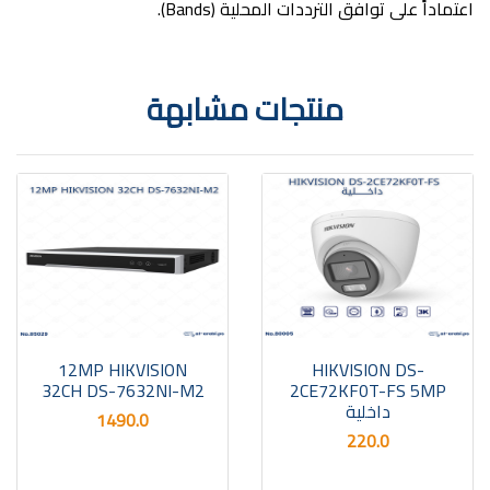
اعتماداً على توافق الترددات المحلية (Bands).
منتجات مشابهة
12MP HIKVISION
HIKVISION DS-
32CH DS-7632NI-M2
2CE72KF0T-FS 5MP
داخلية
1490.0
220.0