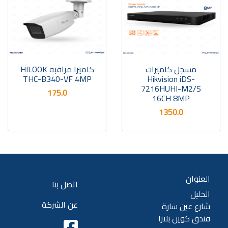
مسجل كاميرات
كاميرا مراقبه HILOOK
THC-B340-VF 4MP
Hikvision iDS-
7216HUHI-M2/S
175.0
16CH 8MP
1350.0
العنوان
اتصل بنا
الخليل
عن الشركة
شارع عين سارة
فندق كوين بلازا